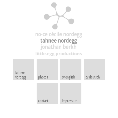
Tahnee
Nordegg
photos
cv english
cv deutsch
contact
Impressum