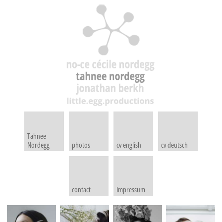
Tahnee
Nordegg
photos
cv english
cv deutsch
contact
Impressum